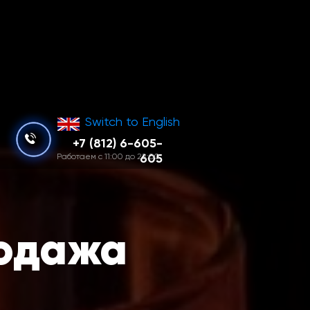
еоновых стаканов, плазменных 
Switch to English
+7 (812) 6-605-
605
Работаем с 11:00 до 22:00
родажа
ушек
|