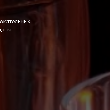
лекательных
адач